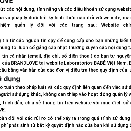
LOVE
t các nội dung, tính năng và các điều khoản sử dụng websi
vụ pháp lý dưới bất kỳ hình thức nào đối với website, mạn
nhiệm quản lý đối với các trang sau:
Website chí
 tin từ các nguồn tin cậy để cung cấp cho bạn những kiến 
húng tôi luôn cố gắng cập nhật thường xuyên các nội dung tạ
in cá nhân (email, địa chỉ, số điện thoại) do bạn tự nguy
ng của BRANDLOVE tại website Laboratorios BABÉ Việt Nam. 
ầu bằng văn bản của các đơn vị điều tra theo quy định của l
ử dụng
ảo tuân theo pháp luật và các quy định liên quan đến việc s
người sử dụng khác, không can thiệp vào hoạt động quản lý
trích dẫn, chia sẻ thông tin trên website với mục đích sử 
VE.
oàn đối với các rủi ro có thể xảy ra trong quá trình sử d
hi phí phát sinh từ bất kỳ quyết định nào của bạn khi sử dụng