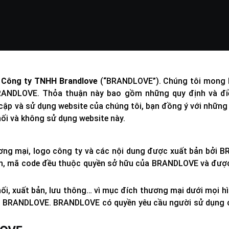
a
Công ty TNHH Brandlove
(“BRANDLOVE”). Chúng tôi mong bạ
BRANDLOVE. Thỏa thuận này bao gồm những quy định và điề
uy cập và sử dụng website của chúng tôi, bạn đồng ý với nhữn
ối và không sử dụng website này.
ương mại, logo công ty và các nội dung được xuất bản bở
diện, mã code đều thuộc quyền sở hữu của BRANDLOVE và được 
 phối, xuất bản, lưu thông… vì mục đích thương mại dưới mọi
BRANDLOVE. BRANDLOVE có quyền yêu cầu người sử dụng chấ